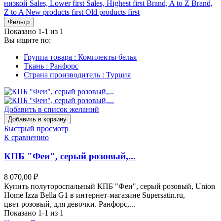
низкой
Sales, Lower first
Sales, Highest first
Brand, A to Z
Brand,
Z to A
New products first
Old products first
Фильтр
Показано 1-1 из 1
Вы ищите по:
Группа товара : Комплекты белья
Ткань : Ранфорс
Страна производитель : Турция
Добавить в список желаний
Добавить в корзину
Быстрый просмотр
К сравнению
КПБ "Феи", серый розовый,...
8 070,00 ₽
Купить полутороспальный КПБ "Феи", серый розовый, Union
Home Izza Bella G1 в интернет-магазине Supersatin.ru,
цвет розовый, для девочки. Ранфорс,...
Показано 1-1 из 1