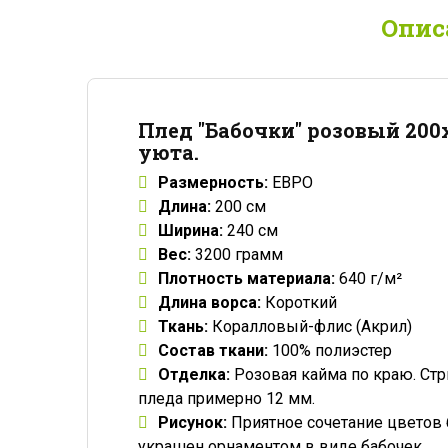
Опис
Плед "Бабочки" розовый 20
уюта.
Размерность:
ЕВРО
Длина:
200 см
Ширина:
240 см
Вес:
3200 грамм
Плотность материала:
640 г/м²
Длина ворса:
Короткий
Ткань:
Коралловый-флис (Акрил)
Состав ткани:
100% полиэстер
Отделка:
Розовая кайма по краю. Стр
пледа примерно 12 мм.
Рисунок:
Приятное сочетание цветов 
украшен орнаментом в виде бабочек.