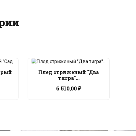
ории
ерый
Плед стриженый "Два
Пле
тигра"...
6 510,00 ₽