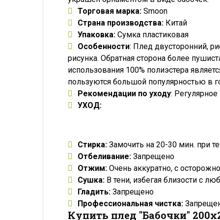
Торговая марка:
Smoon
Страна производства:
Китай
Упаковка:
Сумка пластиковая
Особенности
: Плед двусторонний, ри
рисунка. Обратная сторона более пушист
использования 100% полиэстера являетс
пользуются большой популярностью в го
Рекомендации по уходу
: Регулярное
УХОД:
Стирка:
Замочить на 20-30 мин. при т
Отбеливание:
Запрещено
Отжим:
Очень аккуратно, с осторожно
Сушка:
В тени, избегая близости с л
Гладить:
Запрещено
Профессиональная чистка:
Запрещен
Купить плед "Бабочки" 200x