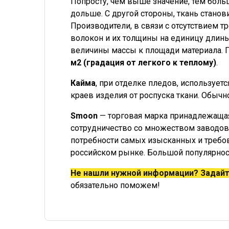
Попросту, чем выше значение, тем больш
дольше. С другой стороны, ткань стано
Производители, в связи с отсутствием т
волокон и их толщины на единицу длины
величины массы к площади материала. 
м2 (градация от легкого к теплому)
.
Кайма
, при отделке пледов, использует
краев изделия от роспуска ткани. Обычн
Smoon
— торговая марка принадлежащая
сотрудничество со множеством заводов
потребности самых изысканных и требов
российском рынке. Большой популярност
Не нашли нужной информации? Задайт
обязательно поможем!