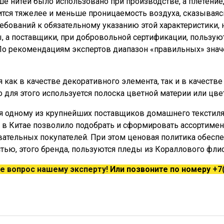
е нитей было использовано при производстве, а плетение, 
вится тяжелее и меньше проницаемость воздуха, сказываяс
ребований к обязательному указанию этой характеристики,
, а поставщики, при добровольной сертификации, пользую
По рекомендациям экспертов диапазон «правильных» знач
ся как в качестве декоративного элемента, так и в качеств
о для этого используется полоска цветной материи или цв
 одному из крупнейших поставщиков домашнего текстиля 
 в Китае позволило подобрать и сформировать ассортимен
ательных покупателей. При этом ценовая политика обеспе
ью, этого бренда, пользуются пледы из Кораллового флиса
е вопрос нашему эксперту!
Или позвоните по номеру
+7