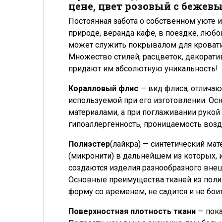
цене, цвет розовый с бежев
Постоянная забота о собственном уюте и 
природе, веранда кафе, в поездке, люб
может служить покрывалом для кровати, 
Множество стилей, расцветок, декорати
придают им абсолютную уникальность!
Коралловый флис
— вид флиса, отличаю
используемой при его изготовлении. Ос
материалами, а при поглаживании рукой
гипоаллергенность, проницаемость возд
Полиэстер
(лайкра) — синтетический мат
(микронити) в дальнейшем из которых, 
создаются изделия разнообразного внеш
Основные преимущества тканей из полиэ
форму со временем, не садится и не боит
Поверхностная плотность ткани
— пока