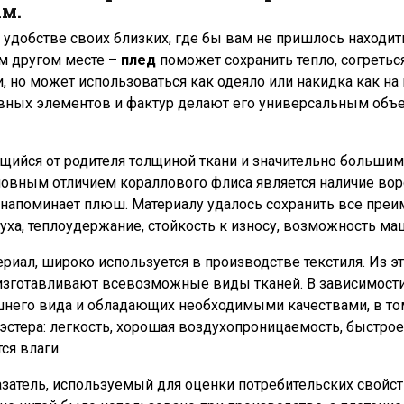
ым.
удобстве своих близких, где бы вам не пришлось находитьс
ом другом месте –
плед
поможет сохранить тепло, согретьс
но может использоваться как одеяло или накидка как на ва
вных элементов и фактур делают его универсальным объек
щийся от родителя толщиной ткани и значительно большим
новным отличием кораллового флиса является наличие вор
 напоминает плюш. Материалу удалось сохранить все преи
уха, теплоудержание, стойкость к износу, возможность ма
ериал, широко используется в производстве текстиля. Из 
изготавливают всевозможные виды тканей. В зависимости 
него вида и обладающих необходимыми качествами, в том 
стера: легкость, хорошая воздухопроницаемость, быстрое 
ся влаги.
затель, используемый для оценки потребительских свойств