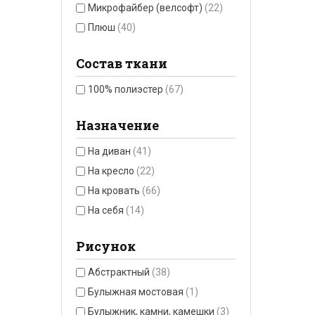
Микрофайбер (велсофт)
(22)
Плюш
(40)
Состав ткани
100% полиэстер
(67)
Назначение
На диван
(41)
На кресло
(22)
На кровать
(66)
На себя
(14)
Рисунок
Абстрактный
(38)
Булыжная мостовая
(1)
Булыжник, камни, камешки
(3)