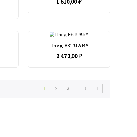
1 610,00 ₽
Плед ESTUARY
2 470,00 ₽
1
2
3
…
6