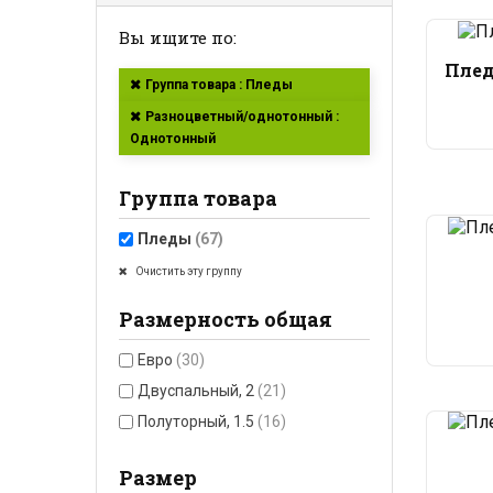
Вы ищите по:
Плед
Группа товара : Пледы
Разноцветный/однотонный :
Однотонный
Группа товара
Пледы
(67)
Очистить эту группу
Размерность общая
Евро
(30)
Двуспальный, 2
(21)
Полуторный, 1.5
(16)
Размер