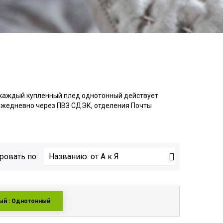
 каждый купленный плед однотонный действует
в ежедневно через ПВЗ СДЭК, отделения Почты

ровать по:
Названию: от А к Я
ый : Однотонный